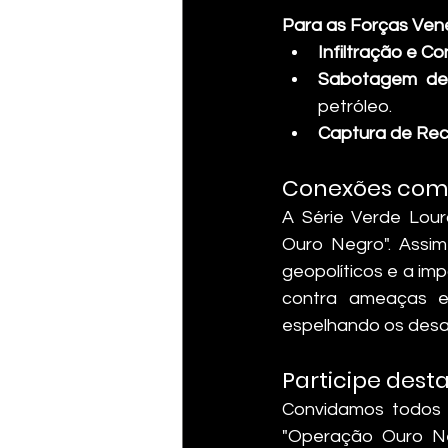
Para as Forças Ven
Infiltração e Co
Sabotagem de I
petróleo.
Captura de Rec
Conexões com 
A Série Verde Lou
Ouro Negro". Assim
geopolíticos e a im
contra ameaças ex
espelhando os desaf
Participe dest
Convidamos todos a
"Operação Ouro Ne