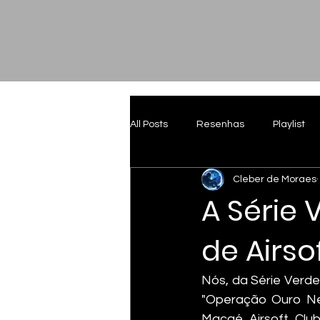
All Posts
Resenhas
Playlist
Cleber de Moraes
A Série 
de Airso
Nós, da Série Verde
"Operação Ouro Neg
Macaé Airsoft Clu