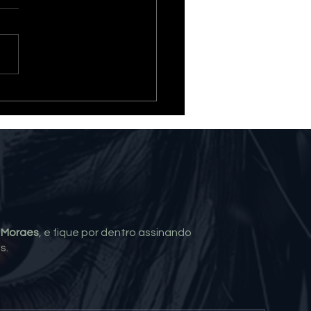
 É O SEU DESPERTAR
VERDE LOURO?
a Moraes
, e fique por dentro assinando
s.