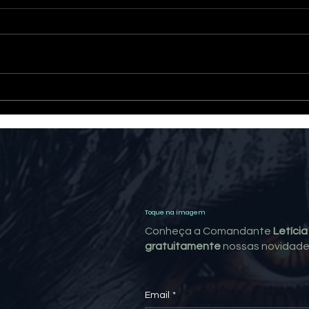
A maior saga literária já
QUAL
criada no Brasil
EM 
Toque na imagem
Conheça a Comandante
Letíci
gratuitamente
nossas novidade
Email
*