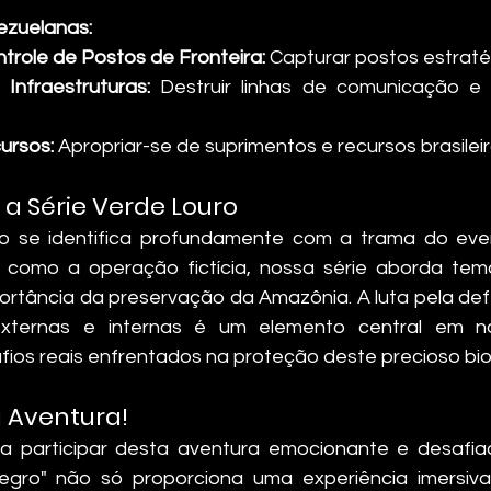
ezuelanas:
ntrole de Postos de Fronteira:
 Capturar postos estraté
nfraestruturas:
 Destruir linhas de comunicação e 
ursos:
 Apropriar-se de suprimentos e recursos brasileir
a Série Verde Louro
ro se identifica profundamente com a trama do eve
 como a operação fictícia, nossa série aborda tema
portância da preservação da Amazônia. A luta pela defe
ternas e internas é um elemento central em nos
ios reais enfrentados na proteção deste precioso bi
a Aventura!
 participar desta aventura emocionante e desafiad
gro" não só proporciona uma experiência imersiv