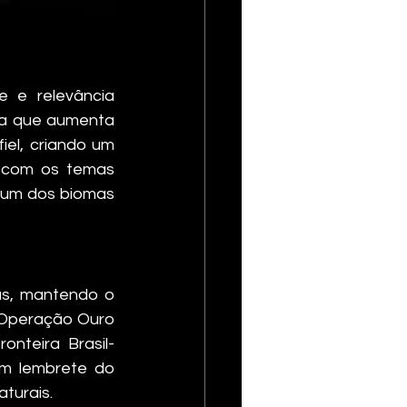
 e relevância 
ta que aumenta 
el, criando um 
 com os temas 
 um dos biomas 
s, mantendo o 
"Operação Ouro 
nteira Brasil-
um lembrete do 
turais.