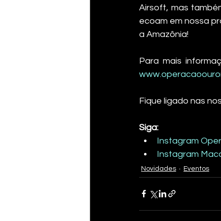
Airsoft, mas també
ecoam em nossa próp
a Amazônia!
www.operacaoouron
Fique ligado nas no
Siga:
Instagram Ope
Instagram Maca
Novidades
Eventos