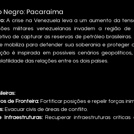
 Negro: Pacaraima
o:
 A crise na Venezuela leva a um aumento da tensã
ções militares venezuelanas invadem a região de
tivo de capturar as reservas de petróleo brasileiras. 
 se mobiliza para defender sua soberania e proteger os
lação é inspirada em possíveis cenários geopolíticos
atilidade das relações entre os dois países.
leiras:
s de Fronteira:
 Fortificar posições e repelir forças ini
s:
 Evacuar civis de áreas de conflito.
 Infraestruturas:
 Recuperar infraestruturas críticas