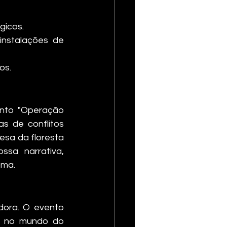
gicos.
instalações de 
os.
nto "Operação 
s de conflitos 
sa da floresta 
sa narrativa, 
oma.
ora. O evento 
a no mundo do 