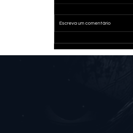
Escreva um comentário
Verde Louro: Lobo Guará e
as visões de Tuane Guará