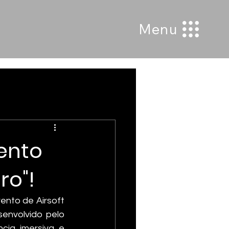
Menu
vento
ro"!
nto de Airsoft 
envolvido pelo 
ia imersiva e 