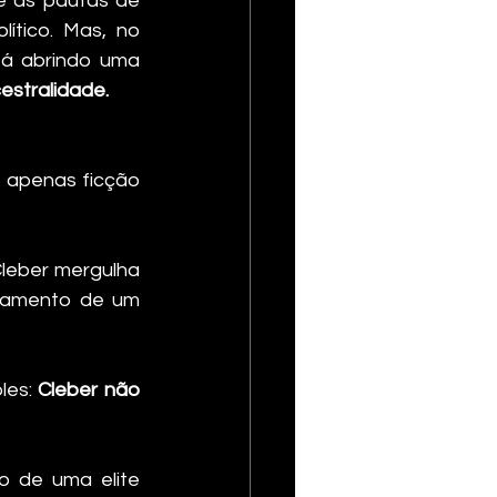
e às pautas de 
ítico. Mas, no 
tá abrindo uma 
estralidade.
 apenas ficção 
leber mergulha 
lhamento de um 
es: 
Cleber não 
o de uma elite 