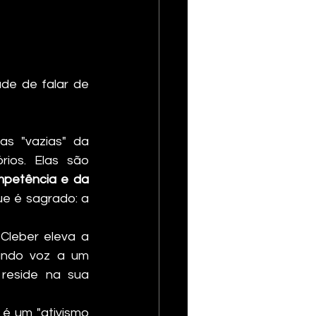
de de falar de 
as "vazias" da 
rios. Elas são 
petência e da 
e é sagrado: a 
 Cleber eleva a 
ando voz a um 
reside na sua 
é um "ativismo 