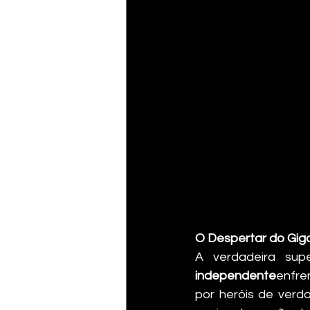
O Despertar do Gig
A verdadeira su
independente
enfre
por heróis de verd