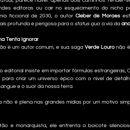
o atual, parece haver apenas dois caminhos: render-s
ndes editoras ou cair no esquecimento do nicho pol
a ficcional de 2030, o autor 
Cleber de Moraes
 es
mais profunda e perigosa para o 
status quo
: a via da 
anc
ma Tenta Ignorar
ão é um autor comum, e sua saga 
Verde Louro
 não é
editorial insiste em importar fórmulas estrangeiras, C
il para criar um universo épico com o nível de deta
sangue e o suor da nossa terra.
a não é plena nas grandes mídias por um motivo simpl
tão e monarquista, ele enfrenta o boicote silencios