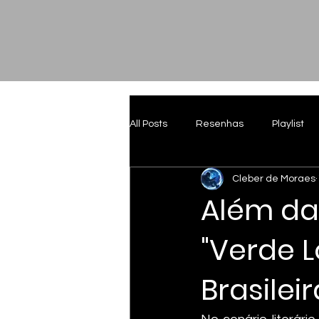
All Posts
Resenhas
Playlist
Cleber de Moraes
Além da
"Verde 
Brasileir