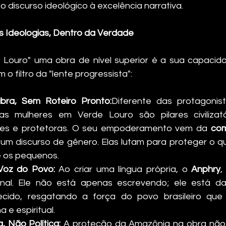
 o discurso ideológico à excelência narrativa.
s Ideologias, Dentro da Verdade
 Louro" uma obra de nível superior é a sua capacida
 o filtro da "lente progressista":
bra, Sem Roteiro Pronto:
Diferente das protagonist
as mulheres em Verde Louro são pilares civilizató
deres e protetoras. O seu empoderamento vem da 
com
 um discurso de gênero. Elas lutam para proteger o qu
 e os pequenos.
Voz do Povo:
 Ao criar uma língua própria, o 
Anphry
,
ional. Ele não está apenas escrevendo; ele está d
cido, resgatando a força do povo brasileiro que 
 e espiritual.
 Não Política:
 A proteção da Amazônia na obra não 