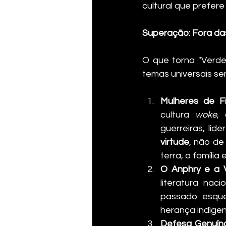
cultural que prefere
Superação: Fora da
O que torna "Verde
temas universais sem
Mulheres de Fi
cultura 
woke
, 
guerreiras, lí
virtude
, não de
terra, a família
O Anphry e a 
literatura nac
passado esque
herança indígena
Defesa Genuína,