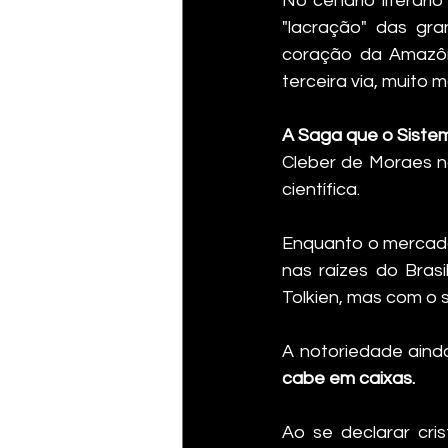
No cenário literári
"lacração" das gra
coração da Amazôni
terceira via, muito 
A Saga que o Siste
Cleber de Moraes n
científica.
Enquanto o mercado 
nas raízes do Bras
Tolkien, mas com o 
A notoriedade aind
cabe em caixas.
Ao se declarar cris