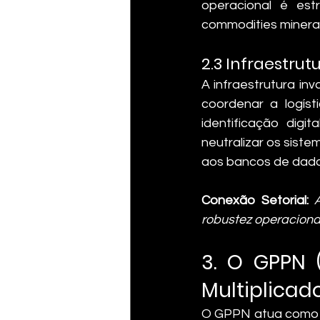
operacional é estr
commodities minerais
2.3 Infraestru
A infraestrutura inv
coordenar a logíst
identificação dig
neutralizar os sist
aos bancos de dados
Conexão Setorial:
robustez operaciona
3. O GPPN 
Multiplicad
O GPPN atua como o