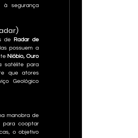
 à segurança 
Radar)
s de 
Radar de 
das possuem a 
te 
Nióbio, Ouro 
satélite para 
te que atores 
iço Geológico 
 como uma manobra de 
 para cooptar 
as, o objetivo 