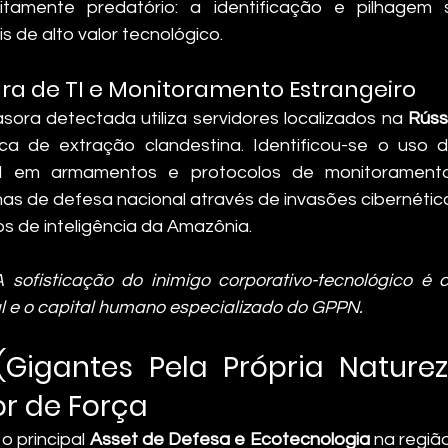
itamente predatório: a identificação e pilhagem s
 de alto valor tecnológico.
tura de TI e Monitoramento Estrangeiro
asora detectada utiliza servidores localizados na 
Rúss
ica de extração clandestina. Identificou-se o uso 
ital em armamentos e protocolos de monitoramen
emas de defesa nacional através de invasões cibernétic
 de inteligência da Amazônia.
A sofisticação do inimigo corporativo-tecnológico é 
l e o capital humano especializado do GPPN.
(Gigantes Pela Própria Nature
or de Força
 principal 
Asset de Defesa e Ecotecnologia
 na regiã