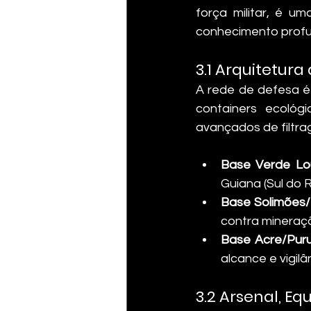
força militar, é u
conhecimento profu
3.1 Arquitetura
A rede de defesa é 
containers ecológi
avançados de filtr
Base Verde Lo
Guiana (Sul do R
Base Solimões/
contra mineraçã
Base Acre/Puru
alcance e vigilâ
3.2 Arsenal, E