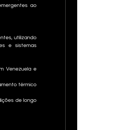
 emergentes ao 
es, utilizando 
es e sistemas 
om Venezuela e 
amento térmico 
ições de longo 