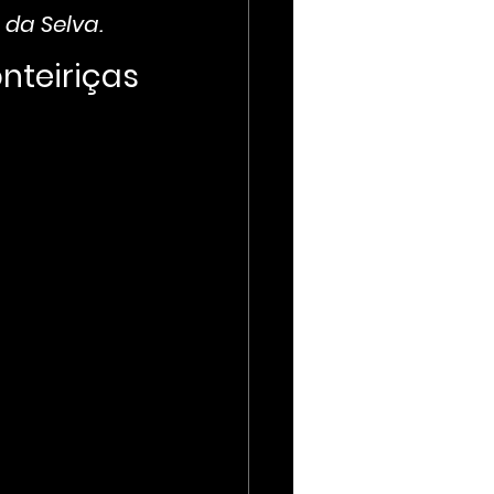
 da Selva.
teiriças 