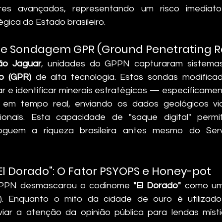
res avançados, representando um risco imediato
gica do Estado brasileiro.
o de Sondagem GPR (Ground Penetrating 
ão Jaguar
, unidades do GPPN capturaram sistema
o (GPR)
 de alta tecnologia. Estas sondas modifica
 e identificar minerais estratégicos — especificamen
em tempo real, enviando os dados geológicos via 
cionais. Esta capacidade de "saque digital" permi
loguem a riqueza brasileira antes mesmo do Serv
El Dorado": O Fator PSYOPS e Honey-pot
 GPPN desmascarou o codinome 
"El Dorado"
). Enquanto o mito da cidade de ouro é utilizado
iar a atenção da opinião pública para lendas místic