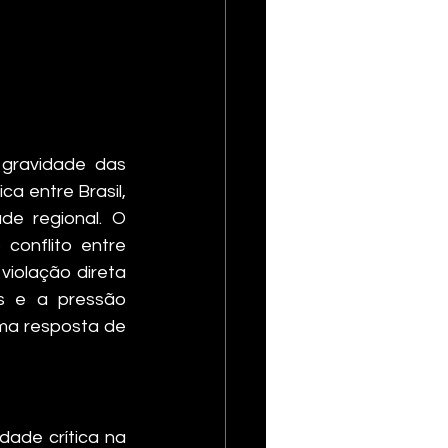
gravidade das 
ca entre Brasil, 
e regional. O 
conflito entre 
olação direta 
es e a pressão 
ma resposta de 
ade crítica na 