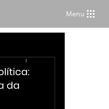
Menu
lítica:
a da