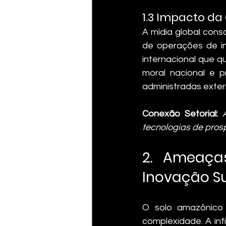
1.3 Impacto da
A mídia global conso
de operações de in
internacional que qu
moral nacional e 
administradas exte
Conexão Setorial:
tecnologias de prosp
2. Ameaças
Inovação S
O solo amazônico 
complexidade. A inf