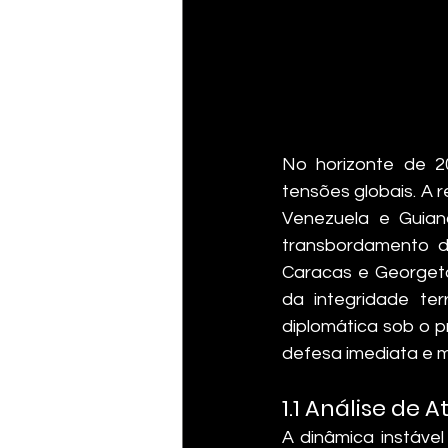
No horizonte de 2
tensões globais. A r
Venezuela e Guian
transbordamento da
Caracas e Georgeto
da integridade terr
diplomática sob o p
defesa imediata e m
1.1 Análise de 
A dinâmica instável