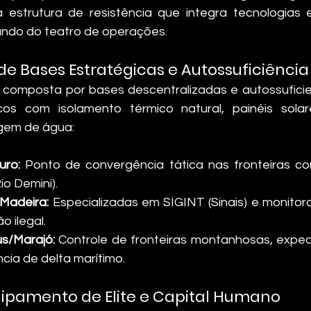
ma estrutura de resistência que integra tecnologias
ndo do teatro de operações.
 de Bases Estratégicas e Autossuficiência
composta por bases descentralizadas e autossuficient
cos com isolamento térmico natural, painéis solar
agem de água:
uro:
 Ponto de convergência tática nas fronteiras c
io Demini).
Madeira:
 Especializadas em SIGINT (Sinais) e monitor
o ilegal.
s/Marajó:
 Controle de fronteiras montanhosas, exped
ncia de delta marítimo.
quipamento de Elite e Capital Humano