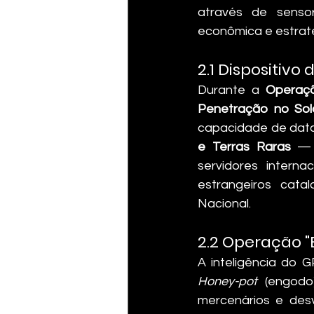
através de senso
econômica e estraté
2.1 Dispositiv
Durante a 
Operaç
Penetração no Sol
capacidade de datar
e Terras Raras
 — 
servidores interna
estrangeiros cata
Nacional.
2.2 Operação "
A inteligência do
Honey-pot
 (engodo
mercenários e desv