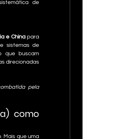
istemática de 
ia e China
 para 
de sistemas de 
to que buscam 
as direcionadas 
combatida pela 
za) como 
o. Mais que uma 