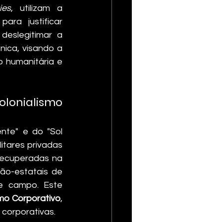
ies
, utilizam a 
ra justificar 
eslegitimar a 
ica, visando a 
 humanitária e 
onialismo 
nte" e do "Sol 
litares privadas 
instaladas na AOR (Área de Responsabilidade) desde 2024. Evidências recuperadas na 
ão-estatais de 
e campo. Este 
mo Corporativo
, 
corporativas.