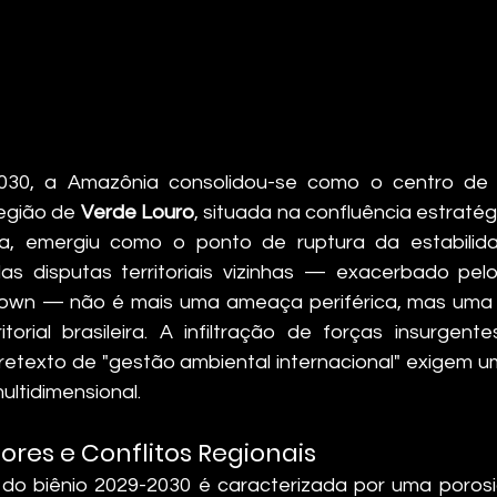
030, a Amazônia consolidou-se como o centro de 
egião de 
Verde Louro
, situada na confluência estratégi
a, emergiu como o ponto de ruptura da estabilidad
s disputas territoriais vizinhas — exacerbado pelo 
wn — não é mais uma ameaça periférica, mas uma vi
itorial brasileira. A infiltração de forças insurgent
retexto de "gestão ambiental internacional" exigem u
ultidimensional.
Atores e Conflitos Regionais
 do biênio 2029-2030 é caracterizada por uma porosid