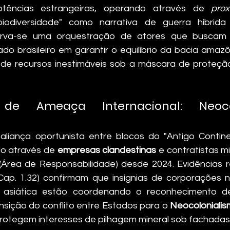
Potências estrangeiras, operando através de 
prox
odiversidade" como narrativa de guerra híbrida pa
erva-se uma orquestração de atores que buscam d
o brasileiro em garantir o equilíbrio da bacia amazôn
 de recursos inestimáveis sob a máscara de proteção
 de Ameaça Internacional: Neocol
aliança oportunista entre blocos do "Antigo Contine
o através de 
empresas clandestinas
 e contratistas mi
(Cap. 1.32) confirmam que insígnias de corporações n
 asiática estão coordenando o reconhecimento d
nsição do conflito entre Estados para o 
Neocolonialis
rotegem interesses de pilhagem mineral sob fachadas 