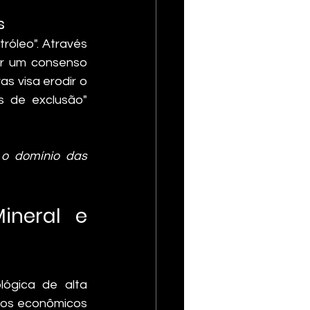
s
róleo". Através 
ar um consenso 
s visa erodir o 
 de exclusão" 
 o domínio das 
neral e 
ógica de alta 
ivos econômicos 