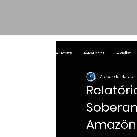
All Posts
Resenhas
Playlist
Cleber de Moraes
Relatóri
Soberan
Amazôni