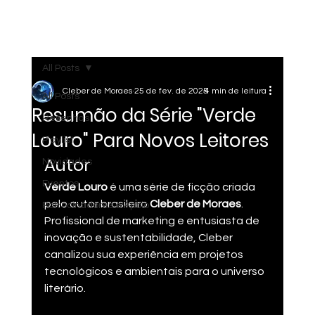
Menu
All Posts
Cleber de Moraes
25 de fev. de 2025
4 min de leitura
All Posts
Resumão da Série "Verde
Resenhas
Louro" Para Novos Leitores
Playlist
Autor
Novidades
Eventos
Verde Louro
 é uma série de ficção criada 
pelo autor brasileiro 
Cleber de Moraes
. 
Patrocinadores e Apoio
Profissional de marketing e entusiasta de 
inovação e sustentabilidade, Cleber 
canalizou sua experiência em projetos 
tecnológicos e ambientais para o universo 
literário​.