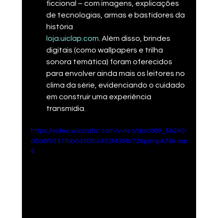
ficcional – com imagens, explicações 
de tecnologias, armas e bastidores da 
história​
loja.uiclap.com
. Além disso, brindes 
digitais (como wallpapers e trilha 
sonora temática) foram oferecidos 
para envolver ainda mais os leitores no 
clima da série, evidenciando o cuidado 
em construir uma experiência 
transmídia.
https://video.wixstatic.com/video/dac060_5b240
d8a0f0741fbb8d38fb2452f4358/720p/mp4/file.mp
4