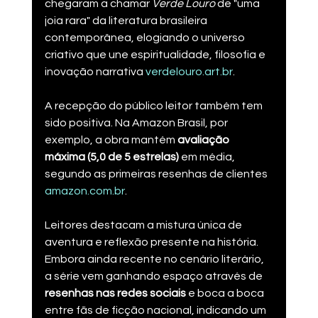
chegaram a chamar 
Verde Louro
 de "uma 
joia rara" da literatura brasileira 
contemporânea, elogiando o universo 
criativo que une espiritualidade, filosofia e 
inovação narrativa​ 
verdelouro.art.br
.
A recepção do público leitor também tem 
sido positiva. Na Amazon Brasil, por 
exemplo, a obra mantém 
avaliação 
máxima (5,0 de 5 estrelas)
 em média, 
segundo as primeiras resenhas de clientes​ 
amazon.com.br
.
Leitores destacam a mistura única de 
aventura e reflexão presente na história. 
Embora ainda recente no cenário literário, 
a série vem ganhando espaço através de 
resenhas nas redes sociais
 e boca a boca 
entre fãs de ficção nacional, indicando um 