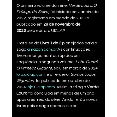
O primeiro volume da série, 
Verde Louro: O 
Prólogo da Selva
, foi iniciado em Janeiro de 
2022, registrado em meado de 2023 e 
publicado em 
28 de novembro de 
2023
 pela editora UICLAP​.
Trata-se do 
Livro 1 de 3
 planejados para a 
saga​ 
amazon.com
.br
 As continuações 
tiveram lançamentos rápidos em 
sequência: o segundo volume, 
Lobo Guará: 
O Primeiro Gigante
, saiu em março de 2024​ 
loja.uiclap.com
, e o terceiro, 
Somos Todos 
Gigantes
, foi publicado em outubro de 
2024​ 
loja.uiclap.com
. Assim, a trilogia 
Verde 
Louro
 foi concluída em menos de um ano 
após a estreia da série. Ainda terão novos 
livros pois a saga apenas iniciou.