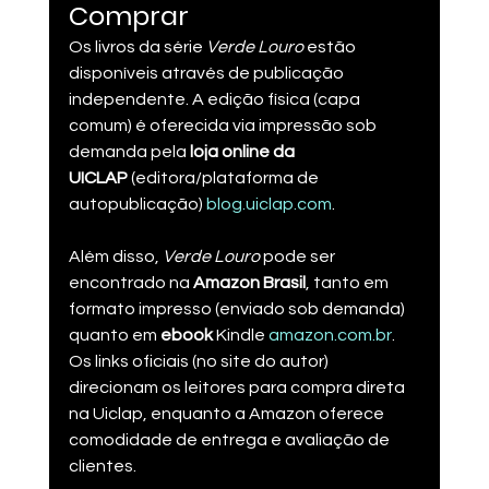
Comprar
Os livros da série 
Verde Louro
 estão 
disponíveis através de publicação 
independente. A edição física (capa 
comum) é oferecida via impressão sob 
demanda pela 
loja online da 
UICLAP
 (editora/plataforma de 
autopublicação)​ 
blog.uiclap.com
.
Além disso, 
Verde Louro
 pode ser 
encontrado na 
Amazon Brasil
, tanto em 
formato impresso (enviado sob demanda) 
quanto em 
ebook
 Kindle​ 
amazon.com.br
. 
Os links oficiais (no site do autor) 
direcionam os leitores para compra direta 
na Uiclap, enquanto a Amazon oferece 
comodidade de entrega e avaliação de 
clientes.