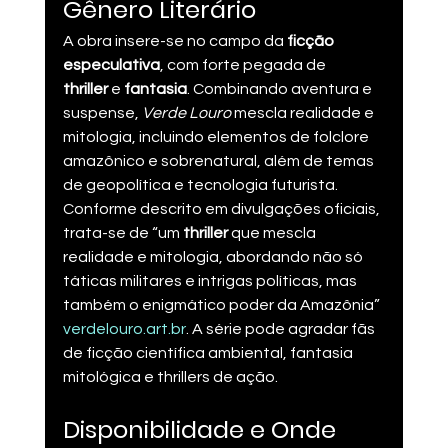
Gênero Literário
A obra insere-se no campo da 
ficção 
especulativa
, com forte pegada de 
thriller
 e 
fantasia
. Combinando aventura e 
suspense, 
Verde Louro
 mescla realidade e 
mitologia, incluindo elementos de folclore 
amazônico e sobrenatural, além de temas 
de geopolítica e tecnologia futurista. 
Conforme descrito em divulgações oficiais, 
trata-se de “um 
thriller
 que mescla 
realidade e mitologia, abordando não só 
táticas militares e intrigas políticas, mas 
também o enigmático poder da Amazônia”​ 
verdelouro.art.br
. A série pode agradar fãs 
de ficção científica ambiental, fantasia 
mitológica e thrillers de ação.
Disponibilidade e Onde 