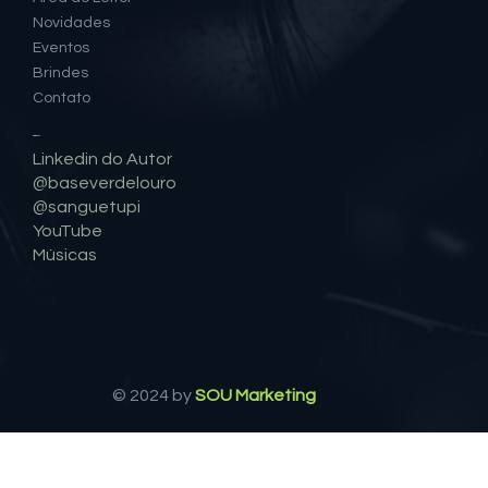
Novidades
Eventos
Brindes
Contato
Social
Linkedin do Autor
@baseverdelouro
@sanguetupi
YouTube
Músicas
© 2024 by
SOU Marketing