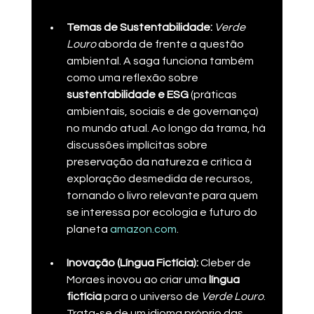
Temas de Sustentabilidade:
Verde 
Louro
 aborda de frente a questão 
ambiental. A saga funciona também 
como uma reflexão sobre 
sustentabilidade e ESG
 (práticas 
ambientais, sociais e de governança) 
no mundo atual. Ao longo da trama, há 
discussões implícitas sobre 
preservação da natureza e crítica à 
exploração desmedida de recursos, 
tornando o livro relevante para quem 
se interessa por ecologia e futuro do 
planeta​ 
amazon.com
.
Inovação (Língua Fictícia):
 Cleber de 
Moraes inovou ao criar uma 
língua 
fictícia
 para o universo de 
Verde Louro
. 
Trata-se de um idioma próprio das 