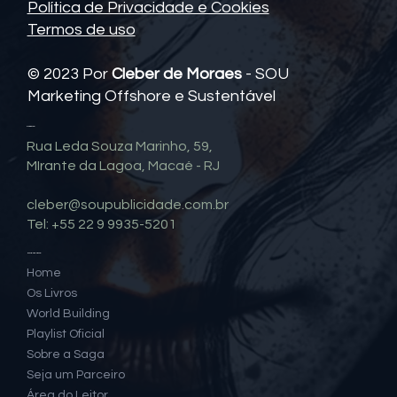
Política de Privacidade e Cookies
Termos de uso
© 2023 Por
Cleber de Moraes
- SOU
Marketing Offshore e Sustentável
Contato
Rua Leda Souza Marinho, 59,
MIrante da Lagoa, Macaé - RJ
cleber@soupublicidade.com.br
Tel: +55 22 9 9935-5201
Mapa do Site
Home
Os Livros
World Building
Playlist Oficial
Sobre a Saga
Seja um Parceiro
Área do Leitor