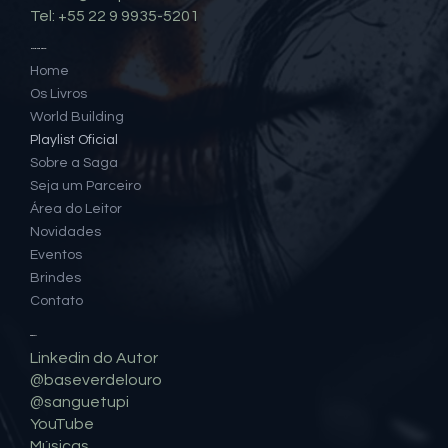
Tel: +55 22 9 9935-5201
Mapa do Site
Home
Os Livros
World Building
Playlist Oficial
Sobre a Saga
Seja um Parceiro
Área do Leitor
Novidades
Eventos
Brindes
Contato
Social
Linkedin do Autor
@baseverdelouro
@sanguetupi
YouTube
Músicas