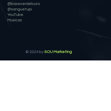
Linkedin do Autor
@baseverdelouro
@sanguetupi
YouTube
Músicas
© 2024 by
SOU Marketing