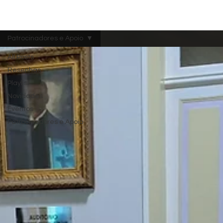
Menu
Patrocinadores e Apoio
All Posts
Resenhas
Playlist
Novidades
Eventos
Patrocinadores e Apoio