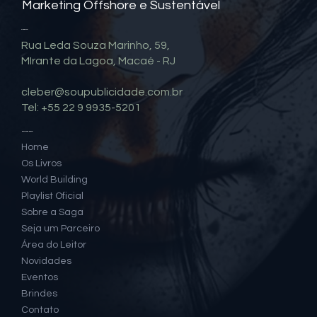
Política de Privacidade e Cookies
Termos de uso
© 2023 Por
Cleber de Moraes
- SOU
Marketing Offshore e Sustentável
Contato
Rua Leda Souza Marinho, 59,
MIrante da Lagoa, Macaé - RJ
cleber@soupublicidade.com.br
Tel: +55 22 9 9935-5201
Mapa do Site
Home
Os Livros
World Building
Playlist Oficial
Sobre a Saga
Seja um Parceiro