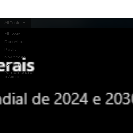
Menu
All Posts
All Posts
Resenhas
Playlist
Novidades
Eventos
Patrocinadores
e Apoio