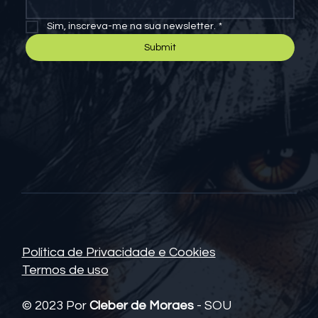
dentro assinando
gratuitamente
nossas
novidades.
Email
*
Sim, inscreva-me na sua newsletter.
*
Submit