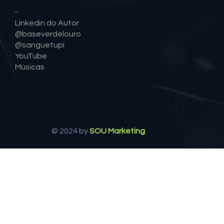
Área do Leitor
Novidades
Eventos
Brindes
Contato
Social
Linkedin do Autor
@baseverdelouro
@sanguetupi
YouTube
Músicas
© 2024 by
SOU Marketing