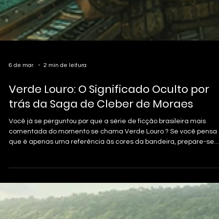
6 de mar.
2 min de leitura
Verde Louro: O Significado Oculto por
trás da Saga de Cleber de Moraes
Você já se perguntou por que a série de ficção brasileira mais
comentada do momento se chama Verde Louro ? Se você pensa
que é apenas uma referência às cores da bandeira, prepare-se
para descobrir uma camada profunda de história e propósito que
molda todo o universo de Cleber de Moraes . A Inspiração: O "Hino
Esquecido" O título é um resgate direto de uma letra que muitos
brasileiros nunca ouviram, mas que faz parte da alma do nosso pa