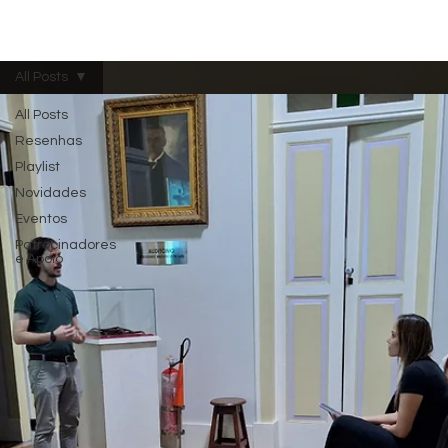
Menu
All Posts
All Posts
Resenhas
Playlist
Novidades
Eventos
Patrocinadores
e Apoio