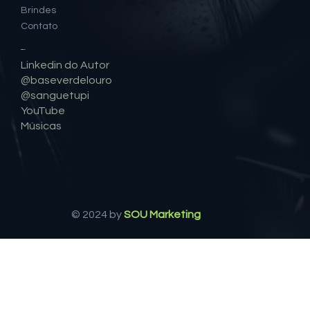
Eventos
Brindes
Contato
Social
Linkedin do Autor
@baseverdelouro
@sanguetupi
YouTube
Músicas
© 2024 by
SOU Marketing