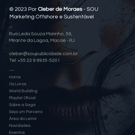
Termos de uso
© 2023 Por
Cleber de Moraes
- SOU
Marketing Offshore e Sustentável
Contato
Rua Leda Souza Marinho, 59,
MIrante da Lagoa, Macaé - RJ
cleber@soupublicidade.com.br
Tel: +55 22 9 9935-5201
Mapa do Site
Home
Os Livros
World Building
Playlist Oficial
Sobre a Saga
Seja um Parceiro
Área do Leitor
Novidades