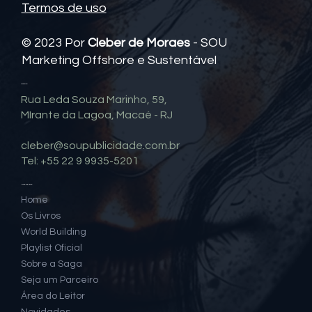
Política de Privacidade e Cookies
Termos de uso
© 2023 Por
Cleber de Moraes
- SOU
Marketing Offshore e Sustentável
Contato
Rua Leda Souza Marinho, 59,
MIrante da Lagoa, Macaé - RJ
cleber@soupublicidade.com.br
Tel: +55 22 9 9935-5201
Mapa do Site
Home
Os Livros
World Building
Playlist Oficial
Sobre a Saga
Seja um Parceiro
Área do Leitor