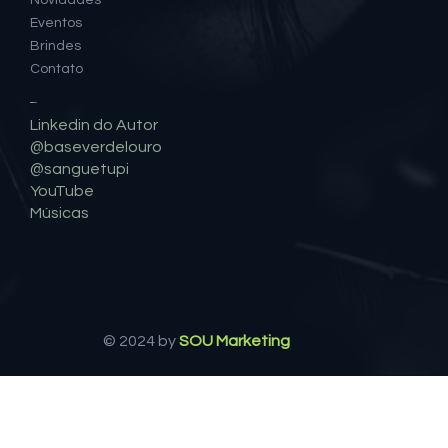
Novidades
Eventos
Brindes
Contato
Social
Linkedin do Autor
@baseverdelouro
@sanguetupi
YouTube
Músicas
© 2024 by
SOU Marketing