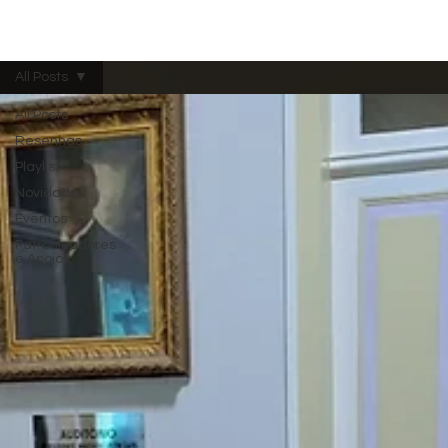
Menu
All Posts
All Posts
Resenhas
Playlist
Novidades
Eventos
Patrocinadores
e Apoio