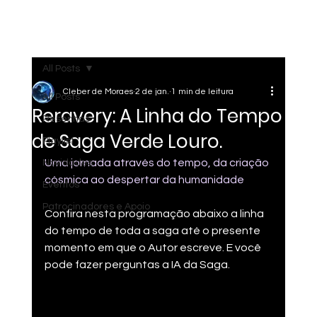
Menu
All Posts
Cleber de Moraes
2 de jan.
1 min de leitura
All Posts
Reravery: A Linha do Tempo
Resenhas
de Saga Verde Louro.
Playlist
Uma jornada através do tempo, da criação 
Novidades
cósmica ao despertar da humanidade
Eventos
Patrocinadores e Apoio
Confira nesta programação abaixo a linha 
do tempo de toda a saga até o presente 
momento em que o Autor escreve. E você 
pode fazer perguntas a IA da Saga.