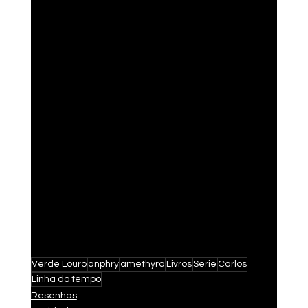
Verde Louro
anphry
amethyra
Livros
Serie
Carlos
Linha do tempo
Resenhas