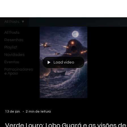
Menu
All Posts
All Posts
Resenhas
Playlist
Novidades
Eventos
Load video
Patrocinadores
e Apoio
13 de jan.
2 min de leitura
Verde Louro: Lobo Guará e as visões de