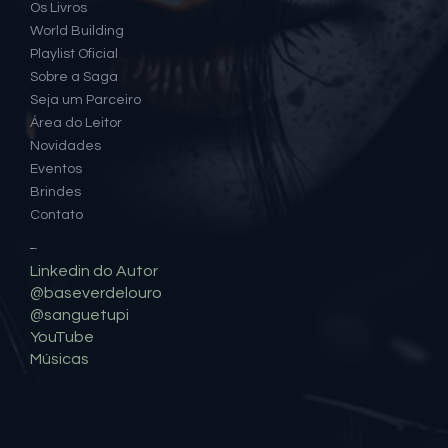
Mapa do Site
Home
Os Livros
World Building
Playlist Oficial
Sobre a Saga
Seja um Parceiro
Área do Leitor
Novidades
Eventos
Brindes
Contato
Social
Linkedin do Autor
@baseverdelouro
@sanguetupi
YouTube
Músicas